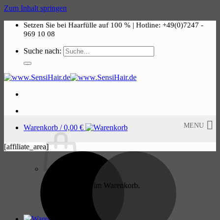
Zum Inhalt springen
Setzen Sie bei Haarfülle auf 100 % | Hotline: +49(0)7247 -
969 10 08
Suche nach:
MENU
Warenkorb /
0,00
€
[affiliate_area]
Keine Produkte im Warenkorb.
Return to shop