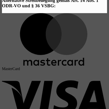
Alternative Streitbeilegung gemäß Art. 14 Abs. 1
ODR-VO und § 36 VSBG:
MasterCard