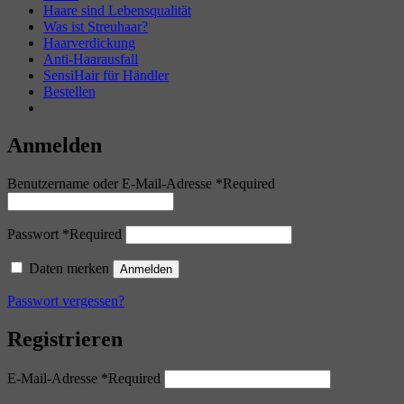
Haare sind Lebensqualität
Was ist Streuhaar?
Haarverdickung
Anti-Haarausfall
SensiHair für Händler
Bestellen
Anmelden
Benutzername oder E-Mail-Adresse
*
Required
Passwort
*
Required
Daten merken
Anmelden
Passwort vergessen?
Registrieren
E-Mail-Adresse
*
Required