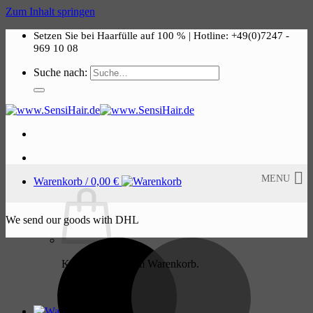
Zum Inhalt springen
Setzen Sie bei Haarfülle auf 100 % | Hotline: +49(0)7247 -
969 10 08
Suche nach:
MENU
Warenkorb /
0,00
€
We send our goods with DHL
Keine Produkte im Warenkorb.
Return to shop